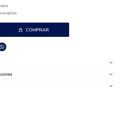
vable
avavajillas
COMPRAR

ciones