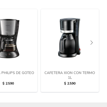
 PHILIPS DE GOTEO
CAFETERA XION CON TERMO
1L
$
2.590
$
2.590