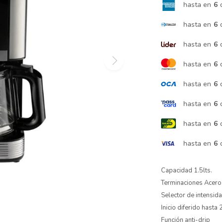
hasta en
6
hasta en
6
hasta en
6
hasta en
6
hasta en
6
hasta en
6
hasta en
6
hasta en
6
Capacidad 1.5lts.
Terminaciones Acero
Selector de intensid
Inicio diferido hasta
Función anti-drip