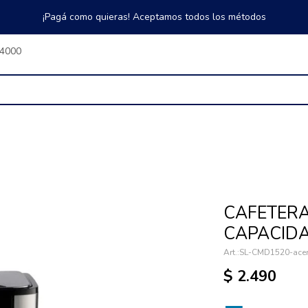
¡Pagá como quieras! Aceptamos todos los métodos
$4000
CAFETERA
CAPACIDA
SL-CMD1520-ace
$
2.490