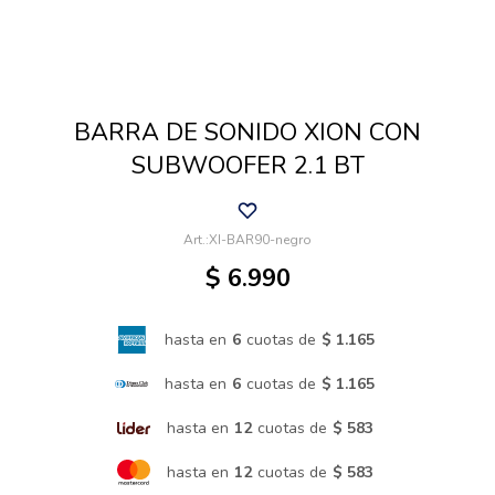
Cuidado de mascotas
BARRA DE SONIDO XION CON
Aire libre y Jardín
SUBWOOFER 2.1 BT
Cocina
XI-BAR90-negro
$
6.990
Cuidado personal
hasta en
6
cuotas de
$ 1.165
Muebles de exterior
hasta en
6
cuotas de
$ 1.165
hasta en
12
cuotas de
$ 583
Lavado y secado
hasta en
12
cuotas de
$ 583