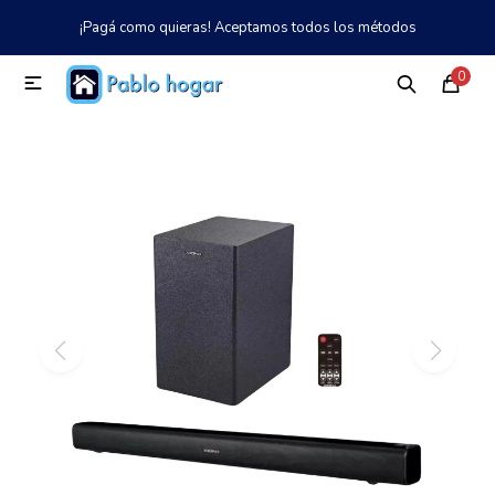
¡Pagá como quieras! Aceptamos todos los métodos
MI CUENTA
0

Catálogo
Tienda
Nosotros
097 997 042
Climatización
Refrigeración
Tecnología
Electrodomésticos
TV, Audio y Video