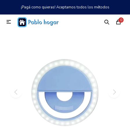
¡Pagá como quieras! Aceptamos todos los métodos
MI CUENTA
0

Catálogo
Tienda
Nosotros
097 997 042
Climatización
Refrigeración
Tecnología
Electrodomésticos
TV, Audio y Video