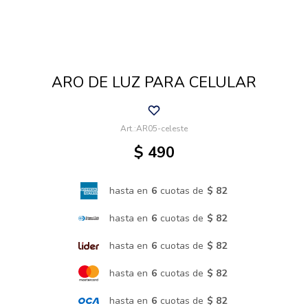
Cuidado de mascotas
ARO DE LUZ PARA CELULAR
Aire libre y Jardín
AR05-celeste
Cocina
$
490
Cuidado personal
hasta en
6
cuotas de
$ 82
hasta en
6
cuotas de
$ 82
Muebles de exterior
hasta en
6
cuotas de
$ 82
hasta en
6
cuotas de
$ 82
Lavado y secado
hasta en
6
cuotas de
$ 82