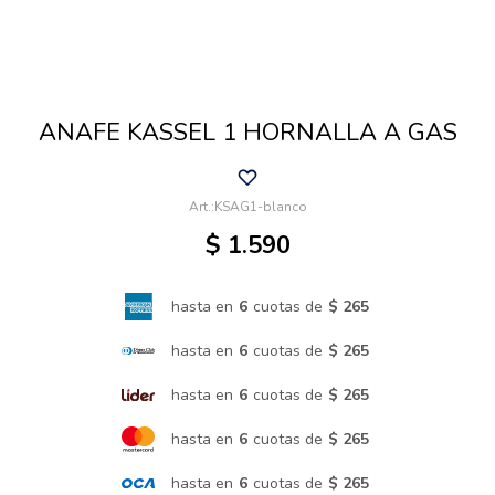
Cuidado de mascotas
ANAFE KASSEL 1 HORNALLA A GAS
Aire libre y Jardín
KSAG1-blanco
Cocina
$
1.590
Cuidado personal
hasta en
6
cuotas de
$ 265
hasta en
6
cuotas de
$ 265
Muebles de exterior
hasta en
6
cuotas de
$ 265
hasta en
6
cuotas de
$ 265
Lavado y secado
hasta en
6
cuotas de
$ 265