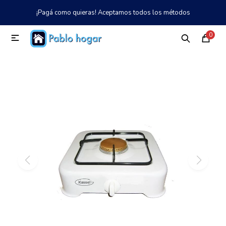
¡Pagá como quieras! Aceptamos todos los métodos
MI CUENTA
0

Catálogo
Tienda
Nosotros
097 997 042
Climatización
Refrigeración
Tecnología
Electrodomésticos
TV, Audio y Video