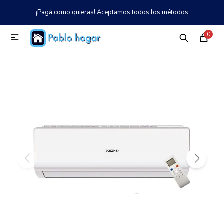
¡Pagá como quieras! Aceptamos todos los métodos
MI CUENTA
0

Catálogo
Tienda
Nosotros
097 997 042
Climatización
Refrigeración
Tecnología
Electrodomésticos
TV, Audio y Video