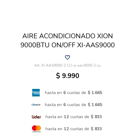
Cuidado de mascotas
AIRE ACONDICIONADO XION
Aire libre y Jardín
9000BTU ON/OFF XI-AAS9000
Cocina
XI-AAS9000-2.CU-xi-aas9000-2.cu
$
9.990
Cuidado personal
hasta en
6
cuotas de
$ 1.665
Muebles de exterior
hasta en
6
cuotas de
$ 1.665
hasta en
12
cuotas de
$ 833
Lavado y secado
hasta en
12
cuotas de
$ 833