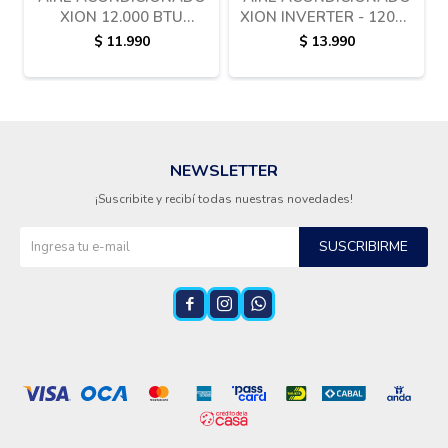
XION 12.000 BTU
XION INVERTER - 12000
ON/OFF
BTU
$
11.990
$
13.990
NEWSLETTER
¡Suscribite y recibí todas nuestras novedades!
SUSCRIBIRME


