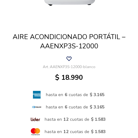
Cuidado de mascotas
AIRE ACONDICIONADO PORTÁTIL –
Aire libre y Jardín
AAENXP3S-12000
Cocina
AAENXP3S-12000-blanco
$
18.990
Cuidado personal
hasta en
6
cuotas de
$ 3.165
Muebles de exterior
hasta en
6
cuotas de
$ 3.165
hasta en
12
cuotas de
$ 1.583
Lavado y secado
hasta en
12
cuotas de
$ 1.583