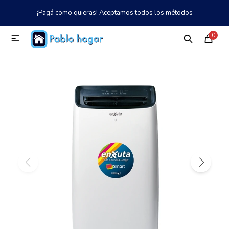
¡Pagá como quieras! Aceptamos todos los métodos
MI CUENTA
0

Catálogo
Tienda
Nosotros
097 997 042
Climatización
Refrigeración
Tecnología
Electrodomésticos
TV, Audio y Video