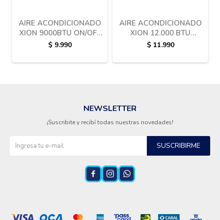
AIRE ACONDICIONADO
AIRE ACONDICIONADO
XION 9000BTU ON/OFF
XION 12.000 BTU
XI-AAS9000
ON/OFF
$
9.990
$
11.990
NEWSLETTER
¡Suscribite y recibí todas nuestras novedades!
SUSCRIBIRME


