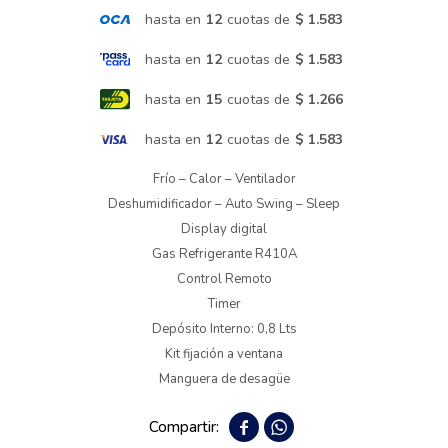
hasta en
12
cuotas de
$ 1.583
Termotanques
hasta en
12
cuotas de
$ 1.583
hasta en
15
cuotas de
$ 1.266
Bicicletas y más
hasta en
12
cuotas de
$ 1.583
Frío – Calor – Ventilador
Deshumidificador – Auto Swing – Sleep
Display digital
Gas Refrigerante R410A
Control Remoto
Timer
Depósito Interno: 0,8 Lts
Kit fijación a ventana
Manguera de desagüe

