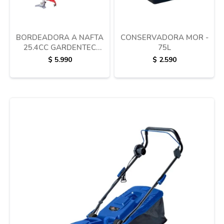
BORDEADORA A NAFTA
CONSERVADORA MOR -
25.4CC GARDENTEC
75L
GTB2601R
$
5.990
$
2.590