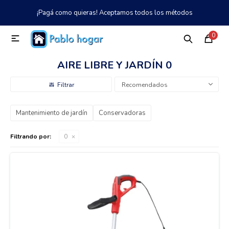
¡Pagá como quieras! Aceptamos todos los métodos
MI CUENTA
0

Catálogo
Tienda
Nosotros
097 997 042
AIRE LIBRE Y JARDÍN 0
Climatización
Recomendados
Mantenimiento de jardín
Conservadoras
Refrigeración
Filtrando por:
0
Tecnología
Electrodomésticos
TV, Audio y Video