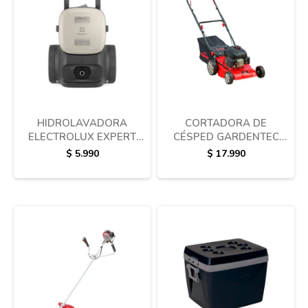
Termotanques
Bicicletas y más
HIDROLAVADORA
CORTADORA DE
ELECTROLUX EXPERT
CÉSPED GARDENTEC
ULTRAWASH UWS2250
GTM4001GP NAFTA
$
5.990
$
17.990
3.5HP