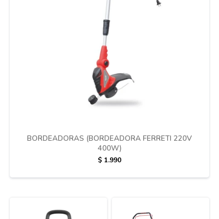
Cuidado de mascotas
Aire libre y Jardín
Cocina
Cuidado personal
BORDEADORAS (BORDEADORA FERRETI 220V
400W)
$
1.990
Muebles de exterior
Lavado y secado