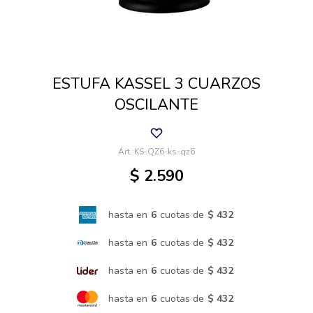
Cuidado de mascotas
ESTUFA KASSEL 3 CUARZOS
Aire libre y Jardín
OSCILANTE
Cocina
KS-QZ6-ks-qz6
$
2.590
Cuidado personal
hasta en
6
cuotas de
$ 432
Muebles de exterior
hasta en
6
cuotas de
$ 432
hasta en
6
cuotas de
$ 432
Lavado y secado
hasta en
6
cuotas de
$ 432