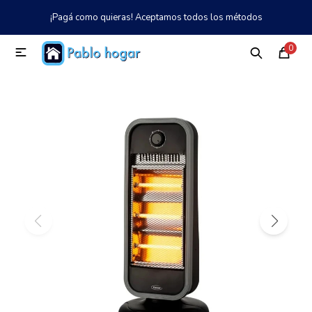
¡Pagá como quieras! Aceptamos todos los métodos
MI CUENTA
0

Catálogo
Tienda
Nosotros
097 997 042
Climatización
Refrigeración
Tecnología
Electrodomésticos
TV, Audio y Video