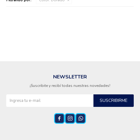
Cuidado de mascotas
Aire libre y Jardín
Cocina
NEWSLETTER
¡Suscribite y recibí todas nuestras novedades!
Cuidado personal
SUSCRIBIRME
Muebles de exterior



Lavado y secado