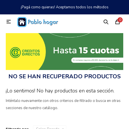
¡Pagá como quieras! Aceptamos todos los métodos
MI CUENTA
0

Catálogo
Tienda
Nosotros
097 997 042
Climatización
Refrigeración
NO SE HAN RECUPERADO PRODUCTOS
Tecnología
¡Lo sentimos! No hay productos en esta sección.
Inténtalo nuevamente con otros criterios de filtrado o busca en otras
Electrodomésticos
secciones de nuestro catálogo.
TV, Audio y Video
Filtrando por:
Color:
Dorado