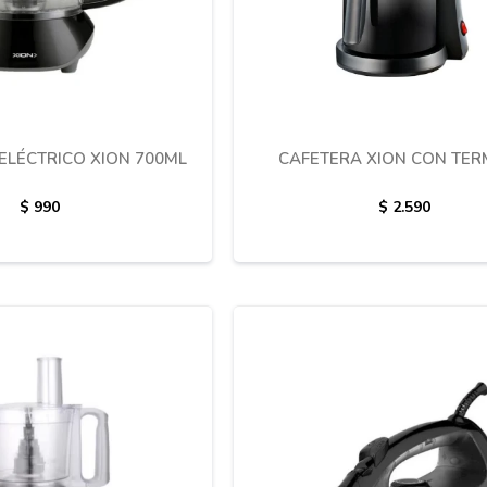
ELÉCTRICO XION 700ML
CAFETERA XION CON TER
$
990
$
2.590