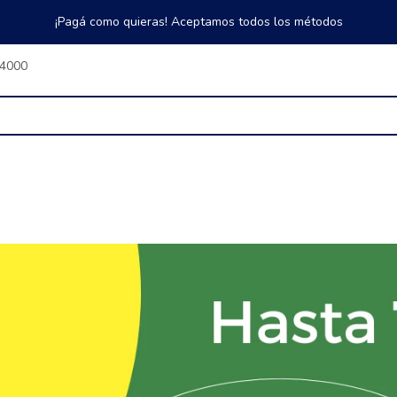
¡Pagá como quieras! Aceptamos todos los métodos
$4000