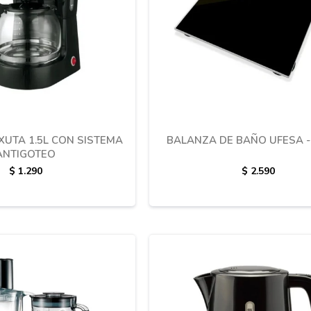
XUTA 1.5L CON SISTEMA
BALANZA DE BAÑO UFESA -
ANTIGOTEO
$
1.290
$
2.590