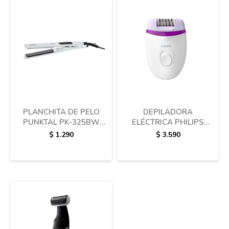
Termotanques
Bicicletas y más
PLANCHITA DE PELO
DEPILADORA
PUNKTAL PK-325BW
ELÉCTRICA PHILIPS
230°
SATINELLE ESSENTIAL
$
1.290
$
3.590
BRE225/00