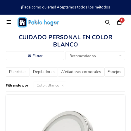
¡Pagá como quieras! Aceptamos todos los métodos
MI CUENTA
0

Catálogo
Tienda
Nosotros
097 997 042
CUIDADO PERSONAL EN COLOR
BLANCO
Climatización
Recomendados
Refrigeración
Planchitas
Depiladoras
Afeitadoras corporales
Espejos
Filtrando por:
Color:
Blanco
Tecnología
Electrodomésticos
TV, Audio y Video