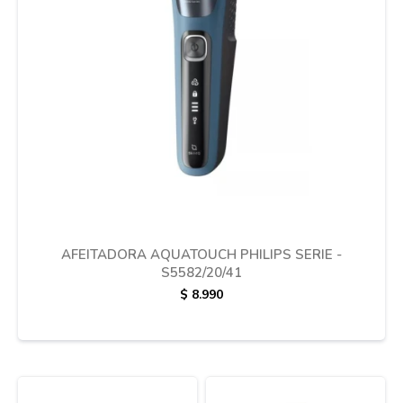
Cuidado de mascotas
Aire libre y Jardín
Cocina
Cuidado personal
AFEITADORA AQUATOUCH PHILIPS SERIE -
S5582/20/41
$
8.990
Muebles de exterior
Lavado y secado