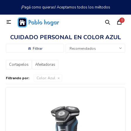
¡Pagá como quieras! Aceptamos todos los métodos
MI CUENTA
0

Catálogo
Tienda
Nosotros
097 997 042
CUIDADO PERSONAL EN COLOR AZUL
Climatización
Recomendados
Cortapelos
Afeitadoras
Refrigeración
Filtrando por:
Color:
Azul
Tecnología
Electrodomésticos
TV, Audio y Video