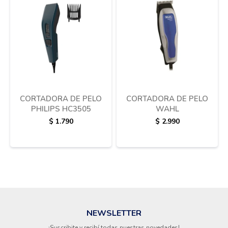
Termotanques
Bicicletas y más
CORTADORA DE PELO
CORTADORA DE PELO
PHILIPS HC3505
WAHL
$
1.790
$
2.990
NEWSLETTER
¡Suscribite y recibí todas nuestras novedades!